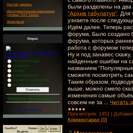
Постой, паровоз
были разделены на два
Инструментальная композиция
"Архив табулатур"
. Для
(гитара). OST Сваты.
узнаете после следующ
Жили-были
Идём далее. Теперь ра
форума. Было создано 
Опрос
форума, которых ранне
работа с форумом тепер
Ну и под занавес скажу,
Что вы чаще просматриваете на
нашем сайте
найденные ошибки на са
Текста и аккорды
Уроки игры
названием "Популярные
Гитары
сможете посмотреть са
Сижу на форуме
Изучаю историю гитары
Таким образом, подводя
Ни чего не смотрю
выше, можно смело сказ
изменения самые объёмн
Результаты
Архив опросов
совсем не за
...
Читать 
Всего голосовало:
71
Просмотров:
1451
|
Добавил
Комментарии (0)