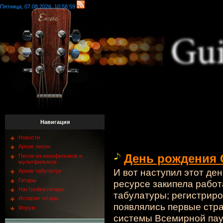
Пятница, 07.08.2026, 10:58:59
Навигация
Новости
Архив песен
День рождения G
Песни из кинофильмов и
мультфильмов
И вот наступил этот де
Архив табулатур
Гитары
ресурсе закипела работ
Настройка гитары
табулатуры; регистриро
История гитары
появлялись первые стр
Форум
системы Всемирной пау