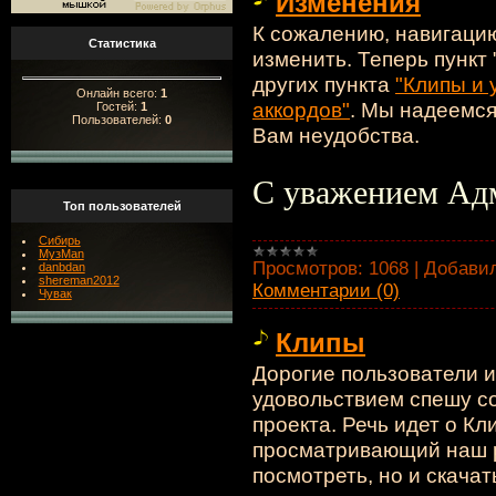
Изменения
К сожалению, навигаци
Статистика
изменить. Теперь пункт
других пункта
"Клипы и 
Онлайн всего:
1
аккордов"
. Мы надеемся
Гостей:
1
Пользователей:
0
Вам неудобства.
С уважением Адм
Топ пользователей
Сибирь
МузMan
Просмотров:
1068
|
Добавил
danbdan
shereman2012
Комментарии (0)
Чувак
Клипы
Дорогие пользователи и
удовольствием спешу с
проекта. Речь идет о Кл
просматривающий наш р
посмотреть, но и скачат