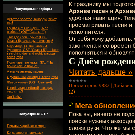
К празднику мы подгот
Популярные подборы
Архиве песен
и
Архиве
удобная навигация. Теп
Детство золотое, аккорды, текст,
mp3
просматривать песни и 
Ну что ж ты не идёшь, моя
исполнителя.
любовь? (OST"Сваты-4")
Там где клён шумит (OST
От себя хочу добавить,
Сваты-5), аккорды, текст, mp3
закончена и со времен 
Night Angel (А. Кошмал и А.
Удовенко, OST "Сваты-5") - I keep
пополняться и обновлят
searching day and night, аккорды,
текст, mp3
С Днём рождени
Поля изрытые лежат (К/ф "На
войне как на войне")
Читать дальше »
А мы не ангелы, парень
Одуванчики, аккорды, текст, mp3
Живой уголёк (OST Сваты-4)
Просмотров:
9882
|
Добавил:
Изгиб гитары жёлтой, аккорды,
(2)
текст, mp3
ХотТабыч
Мега обновлени
Пока вы, ничего не подо
Популярные GTP
поиске нужных аккордов
Пираты Карибского моря
сложа руки. Что же мы 
Когда хоронят молодых
с самого главного. Акко